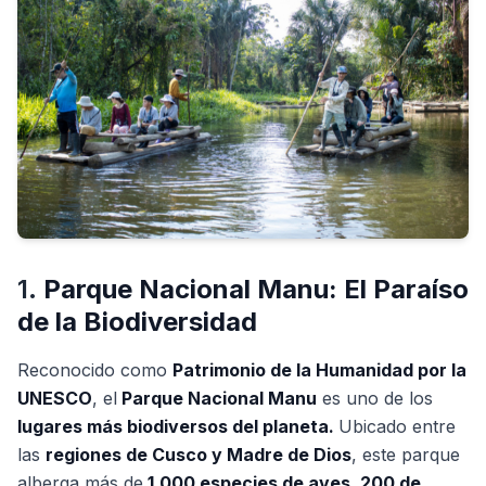
1.
Parque Nacional Manu: El Paraíso
de la Biodiversidad
Reconocido como
Patrimonio de la Humanidad por la
UNESCO
, el
Parque Nacional Manu
es uno de los
lugares más biodiversos del planeta.
Ubicado entre
las
regiones de Cusco y Madre de Dios
, este parque
alberga más de
1,000 especies de aves, 200 de