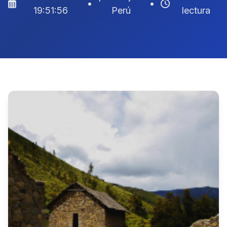
•
•
19:51:56
Perú
lectura