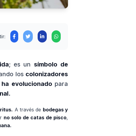
ir:
ida
; es un
símbolo de
uando los
colonizadores
o ha evolucionado
para
nal.
ritus.
A través de
bodegas y
ar
no solo de catas de pisco
,
uana.