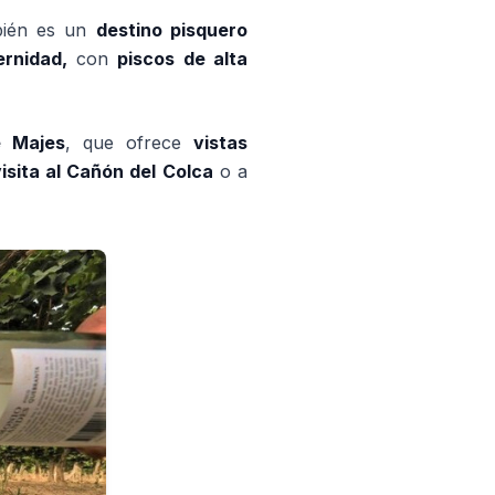
bién es un
destino pisquero
rnidad,
con
piscos de alta
e Majes
, que ofrece
vistas
isita al Cañón del Colca
o a