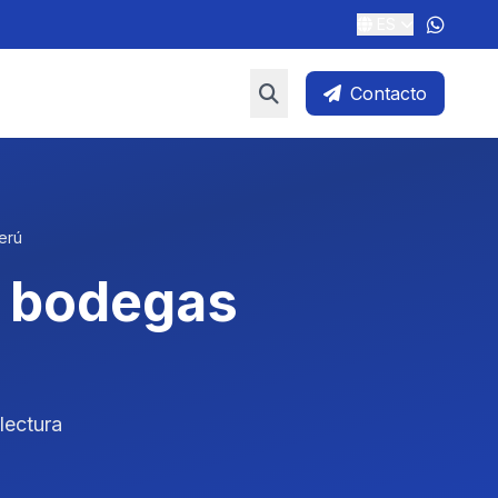
ES
Contacto
erú
s bodegas
lectura