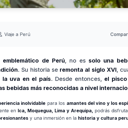
Viaje a Perú
Compart
o emblemático de Perú
, no es
solo una beb
adición
. Su historia se
remonta al siglo XVI
, c
n
la uva en el país
. Desde entonces,
el pisc
as bebidas más reconocidas a nivel internacio
eriencia inolvidable
para los
amantes del vino y los espí
mente en
Ica, Moquegua, Lima y Arequipa,
podrás disfrut
presionantes
y una inmersión en la
historia y cultura per