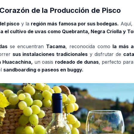
l Corazón de la Producción de Pisco
del pisco
y la
región más famosa por sus bodegas.
Aquí,
a el cultivo de uvas como Quebranta, Negra Criolla y To
das
se encuentran
Tacama
, reconocida como
la más a
orrer
sus instalaciones tradicionales
y disfrutar de
cata
la Huacachina,
un oasis
rodeado de dunas
, perfecto par
el
sandboarding o paseos en buggy.