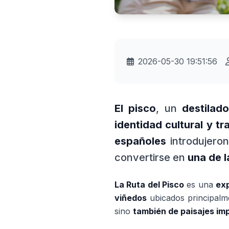
2026-05-30 19:51:56
El pisco
, un
destilad
identidad cultural y tr
españoles
introdujero
convertirse en
una de l
La Ruta del Pisco
es una
exp
viñedos
ubicados principal
sino
también de paisajes im