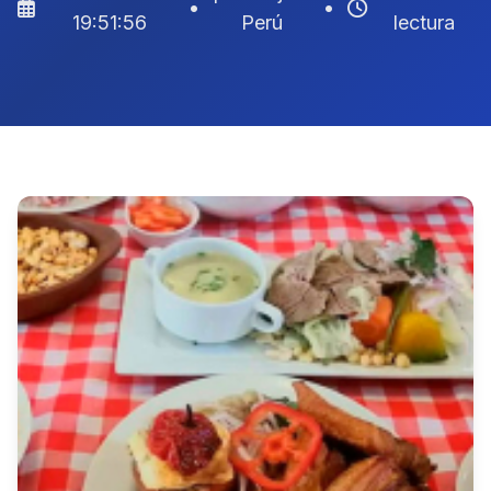
•
•
19:51:56
Perú
lectura